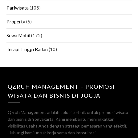
Pariwisata
(105)
Property
(5)
Sewa Mobil
(172)
Terapi Tinggi Badan
(10)
QZRUH MANAGEMENT – PROMOSI
WISATA DAN BISNIS DI JOGJA
Qzruh Management adalah solusi terbaik untuk promosi wisata
dan bisnis di Yogyakarta. Kami membantu meningkatkan
visibilitas usaha Anda dengan strategi pemasaran yang efektif.
Hubungi kami untuk kerja sama dan konsultasi.