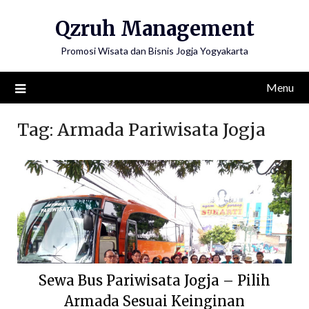
Skip
Qzruh Management
to
content
Promosi Wisata dan Bisnis Jogja Yogyakarta
Menu
Tag:
Armada Pariwisata Jogja
Sewa Bus Pariwisata Jogja – Pilih
Armada Sesuai Keinginan