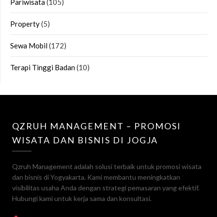
Pariwisata
(105)
Property
(5)
Sewa Mobil
(172)
Terapi Tinggi Badan
(10)
QZRUH MANAGEMENT – PROMOSI
WISATA DAN BISNIS DI JOGJA
Qzruh Management adalah solusi terbaik untuk promosi wisata
dan bisnis di Yogyakarta. Kami membantu meningkatkan
visibilitas usaha Anda dengan strategi pemasaran yang efektif.
Hubungi kami untuk kerja sama dan konsultasi.