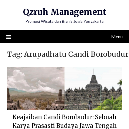
Skip
Qzruh Management
to
content
Promosi Wisata dan Bisnis Jogja Yogyakarta
Menu
Tag:
Arupadhatu Candi Borobudur
Keajaiban Candi Borobudur: Sebuah
Karya Prasasti Budaya Jawa Tengah