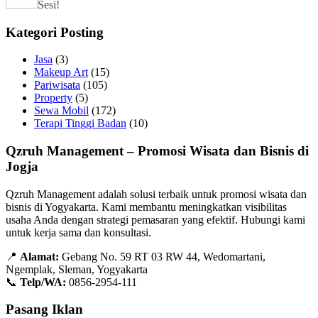
Sesi!
Kategori Posting
Jasa
(3)
Makeup Art
(15)
Pariwisata
(105)
Property
(5)
Sewa Mobil
(172)
Terapi Tinggi Badan
(10)
Qzruh Management – Promosi Wisata dan Bisnis di
Jogja
Qzruh Management adalah solusi terbaik untuk promosi wisata dan
bisnis di Yogyakarta. Kami membantu meningkatkan visibilitas
usaha Anda dengan strategi pemasaran yang efektif. Hubungi kami
untuk kerja sama dan konsultasi.
📍
Alamat:
Gebang No. 59 RT 03 RW 44, Wedomartani,
Ngemplak, Sleman, Yogyakarta
📞
Telp/WA:
0856-2954-111
Pasang Iklan