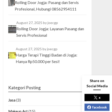
Rolling Door Jogja: Pasang dan Servis
Profesional, Hubungi 08562954111
August 27, 2025
by joecgp
Rolling Door Jogja: Layanan Pasang dan
Servis Profesional
August 27, 2025
by joecgp
Harga Terapi Tinggi Badan di Jogja:
Hanya Rp50.000 per Sesi!
Share on
Social Media
Kategori Posting
x
Jasa
(3)
facebook
Makeup Art
(15)