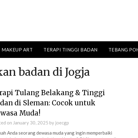
MAKEUP ART
TERAPI TINGGI BADAN
TEBANG PO
an badan di Jogja
rapi Tulang Belakang & Tinggi
dan di Sleman: Cocok untuk
wasa Muda!
ted on
January 30, 2025
by
joecgp
ah Anda seorang dewasa muda yang ingin memperbaiki