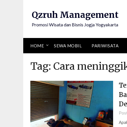
Skip
to
Qzruh Management
content
Promosi Wisata dan Bisnis Jogja Yogyakarta
HOME
SEWA MOBIL
PARIWISATA
Tag:
Cara meninggik
Te
Ba
De
Pos
Apak