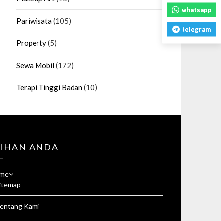
whatsapp
Pariwisata
(105)
telegram
Property
(5)
Sewa Mobil
(172)
Terapi Tinggi Badan
(10)
LIHAN ANDA
me
itemap
entang Kami