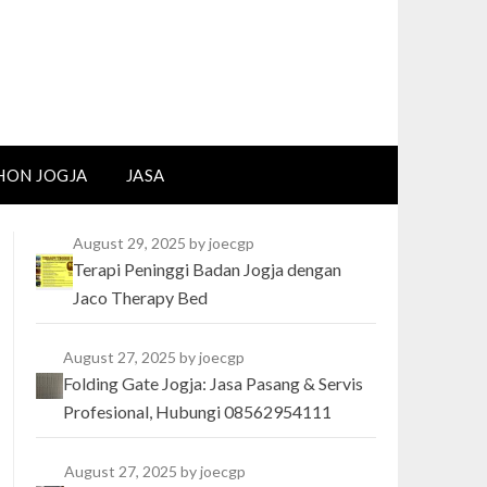
HON JOGJA
JASA
August 29, 2025
by joecgp
Terapi Peninggi Badan Jogja dengan
Jaco Therapy Bed
August 27, 2025
by joecgp
Folding Gate Jogja: Jasa Pasang & Servis
Profesional, Hubungi 08562954111
August 27, 2025
by joecgp