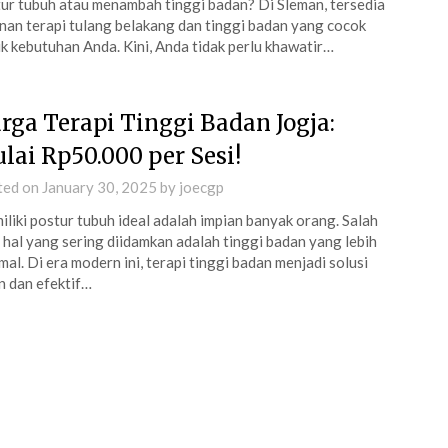
ur tubuh atau menambah tinggi badan? Di Sleman, tersedia
nan terapi tulang belakang dan tinggi badan yang cocok
k kebutuhan Anda. Kini, Anda tidak perlu khawatir…
rga Terapi Tinggi Badan Jogja:
lai Rp50.000 per Sesi!
ted on
January 30, 2025
by
joecgp
liki postur tubuh ideal adalah impian banyak orang. Salah
 hal yang sering diidamkan adalah tinggi badan yang lebih
mal. Di era modern ini, terapi tinggi badan menjadi solusi
 dan efektif…