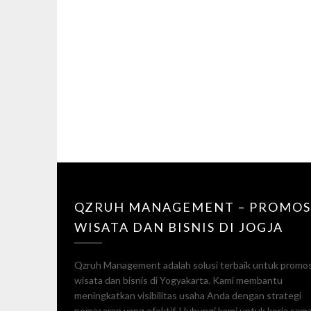
QZRUH MANAGEMENT – PROMOS
WISATA DAN BISNIS DI JOGJA
Qzruh Management adalah solusi terbaik untuk promos
wisata dan bisnis di Yogyakarta. Kami membantu
meningkatkan visibilitas usaha Anda dengan strategi
pemasaran yang efektif. Hubungi kami untuk kerja sam