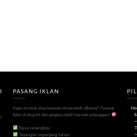
I
PASANG IKLAN
PI
Ingin produk atau layanan Anda lebih dikenal? Pasang
Ho
iklan di blog ini dan jangkau lebih banyak pelanggan!
S
i
Biaya terjangkau
T
Tayangan sepanjang tahun
a