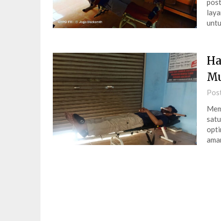
post
laya
untu
Ha
Mu
Pos
Memi
satu
opti
aman