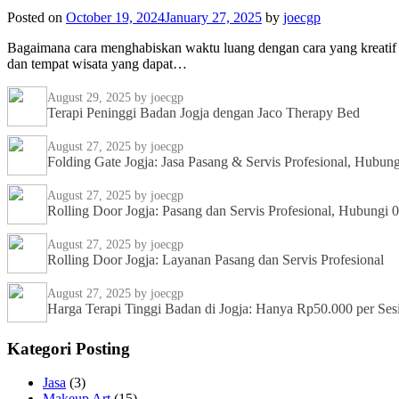
Posted on
October 19, 2024
January 27, 2025
by
joecgp
Bagaimana cara menghabiskan waktu luang dengan cara yang kreatif d
dan tempat wisata yang dapat…
August 29, 2025
by joecgp
Terapi Peninggi Badan Jogja dengan Jaco Therapy Bed
August 27, 2025
by joecgp
Folding Gate Jogja: Jasa Pasang & Servis Profesional, Hubu
August 27, 2025
by joecgp
Rolling Door Jogja: Pasang dan Servis Profesional, Hubungi
August 27, 2025
by joecgp
Rolling Door Jogja: Layanan Pasang dan Servis Profesional
August 27, 2025
by joecgp
Harga Terapi Tinggi Badan di Jogja: Hanya Rp50.000 per Ses
Kategori Posting
Jasa
(3)
Makeup Art
(15)