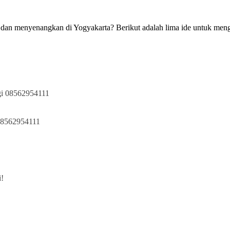
an menyenangkan di Yogyakarta? Berikut adalah lima ide untuk mengha
ngi 08562954111
 08562954111
i!