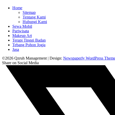
Home
Sitemap
Tentang Kami
Hubungi Kami
Sewa Mobil
Pariwisata
Makeup Art
Terapi Tinggi Badan
Tebang Pohon Jogja
Jasa
©2026 Qzruh Management
| Design:
Newspaperly WordPress Them
Share on Social Media