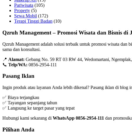
Pariwisata
(105)
Property
(5)
Sewa Mobil
(172)
Terapi Tinggi Badan
(10)
Qzruh Management – Promosi Wisata dan Bisnis di 
Qzruh Management adalah solusi terbaik untuk promosi wisata dan bi
sama dan konsultasi.
📍
Alamat:
Gebang No. 59 RT 03 RW 44, Wedomartani, Ngemplak, 
📞
Telp/WA:
0856-2954-111
Pasang Iklan
Ingin produk atau layanan Anda lebih dikenal? Pasang iklan di blog 
✅ Biaya terjangkau
✅ Tayangan sepanjang tahun
✅ Langsung ke target pasar yang tepat
Hubungi kami sekarang di
WhatsApp 0856-2954-111
dan promosika
Pilihan Anda