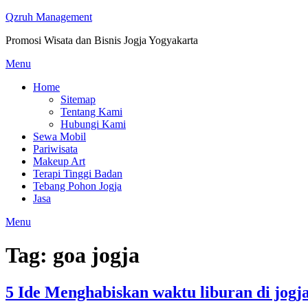
Skip
Qzruh Management
to
Promosi Wisata dan Bisnis Jogja Yogyakarta
content
Menu
Home
Sitemap
Tentang Kami
Hubungi Kami
Sewa Mobil
Pariwisata
Makeup Art
Terapi Tinggi Badan
Tebang Pohon Jogja
Jasa
Menu
Tag:
goa jogja
5 Ide Menghabiskan waktu liburan di jogj