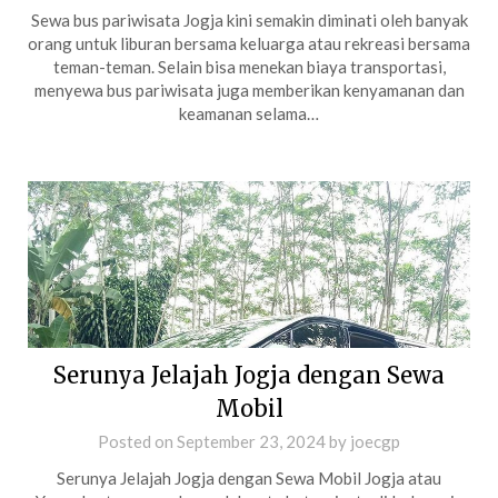
Sewa bus pariwisata Jogja kini semakin diminati oleh banyak
orang untuk liburan bersama keluarga atau rekreasi bersama
teman-teman. Selain bisa menekan biaya transportasi,
menyewa bus pariwisata juga memberikan kenyamanan dan
keamanan selama…
Serunya Jelajah Jogja dengan Sewa
Mobil
Posted on
September 23, 2024
by
joecgp
Serunya Jelajah Jogja dengan Sewa Mobil Jogja atau