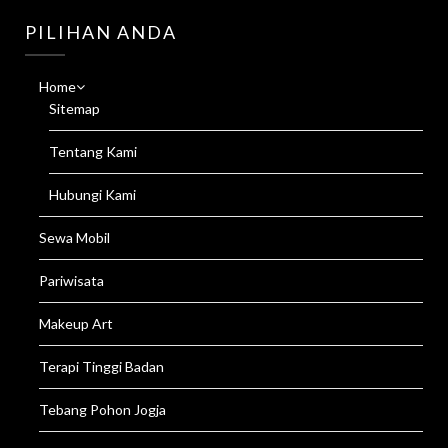
PILIHAN ANDA
Home
Sitemap
Tentang Kami
Hubungi Kami
Sewa Mobil
Pariwisata
Makeup Art
Terapi Tinggi Badan
Tebang Pohon Jogja