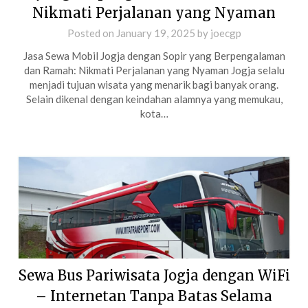
Nikmati Perjalanan yang Nyaman
Posted on
January 19, 2025
by
joecgp
Jasa Sewa Mobil Jogja dengan Sopir yang Berpengalaman
dan Ramah: Nikmati Perjalanan yang Nyaman Jogja selalu
menjadi tujuan wisata yang menarik bagi banyak orang.
Selain dikenal dengan keindahan alamnya yang memukau,
kota…
Sewa Bus Pariwisata Jogja dengan WiFi
– Internetan Tanpa Batas Selama