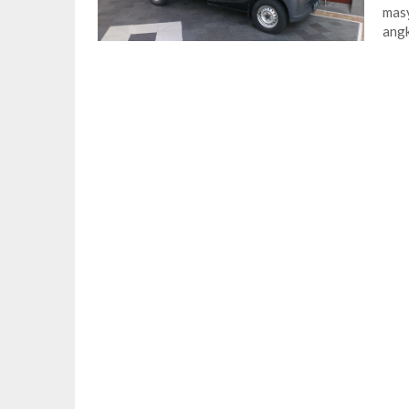
masy
ang