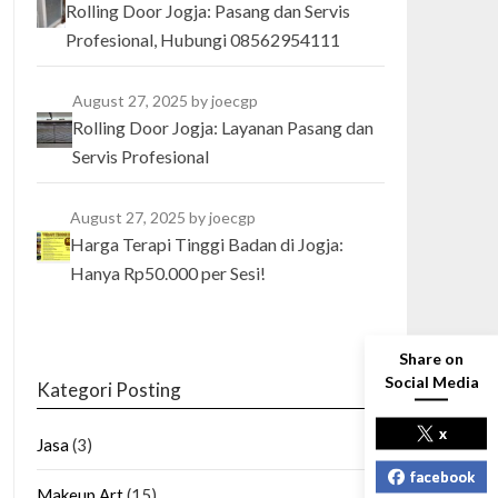
Rolling Door Jogja: Pasang dan Servis
Profesional, Hubungi 08562954111
August 27, 2025
by joecgp
Rolling Door Jogja: Layanan Pasang dan
Servis Profesional
August 27, 2025
by joecgp
Harga Terapi Tinggi Badan di Jogja:
Hanya Rp50.000 per Sesi!
Share on
Social Media
Kategori Posting
x
Jasa
(3)
facebook
Makeup Art
(15)