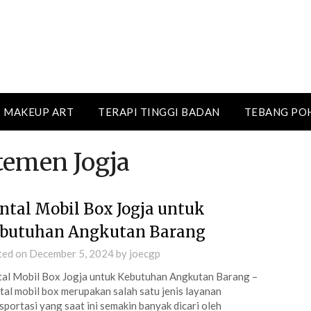
MAKEUP ART
TERAPI TINGGI BADAN
TEBANG PO
temen Jogja
ntal Mobil Box Jogja untuk
butuhan Angkutan Barang
ted on
December 5, 2024
by
joecgp
al Mobil Box Jogja untuk Kebutuhan Angkutan Barang –
al mobil box merupakan salah satu jenis layanan
sportasi yang saat ini semakin banyak dicari oleh