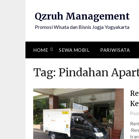
Skip
to
Qzruh Management
content
Promosi Wisata dan Bisnis Jogja Yogyakarta
HOME
SEWA MOBIL
PARIWISATA
Tag:
Pindahan Apar
Re
Ke
Pos
Rent
Rent
tran