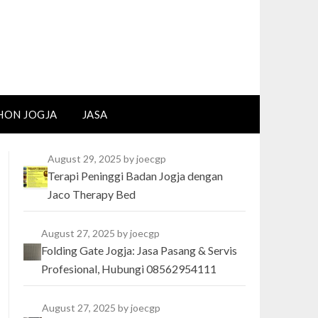
HON JOGJA
JASA
August 29, 2025
by joecgp
Terapi Peninggi Badan Jogja dengan
Jaco Therapy Bed
August 27, 2025
by joecgp
Folding Gate Jogja: Jasa Pasang & Servis
Profesional, Hubungi 08562954111
August 27, 2025
by joecgp