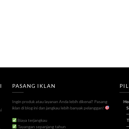
I
PASANG IKLAN
PI
Ingin produk atau layanan Anda lebih dikenal? Pasang
Ho
iklan di blog ini dan jangkau lebih banyak pelanggan!
S
i
Biaya terjangkau
T
Tayangan sepanjang tahun
a