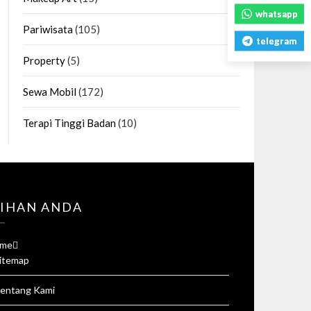
whatsapp
Pariwisata
(105)
telegram
Property
(5)
Sewa Mobil
(172)
Terapi Tinggi Badan
(10)
LIHAN ANDA
me
itemap
entang Kami