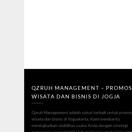
QZRUH MANAGEMENT – PROMOS
WISATA DAN BISNIS DI JOGJA
Qzruh Management adalah solusi terbaik untuk promos
wisata dan bisnis di Yogyakarta. Kami membantu
meningkatkan visibilitas usaha Anda dengan strategi
pemasaran yang efektif. Hubungi kami untuk kerja sam