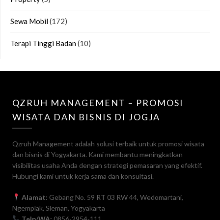
Sewa Mobil
(172)
Terapi Tinggi Badan
(10)
QZRUH MANAGEMENT – PROMOSI
WISATA DAN BISNIS DI JOGJA
Qzruh Management adalah solusi terbaik untuk promosi wisata
dan bisnis di Yogyakarta. Kami membantu meningkatkan
visibilitas usaha Anda dengan strategi pemasaran yang efektif.
Hubungi kami untuk kerja sama dan konsultasi.
Alamat:
Gebang No. 59 RT 03 RW 44, Wedomartani,
Ngemplak, Sleman, Yogyakarta
Telp/WA:
0856-2954-111