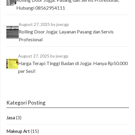
Hubungi 08562954111
August 27, 2025
by joecgp
Rolling Door Jogja: Layanan Pasang dan Servis
Profesional
August 27, 2025
by joecgp
Harga Terapi Tinggi Badan di Jogja: Hanya Rp50.000
per Sesi!
Kategori Posting
Jasa
(3)
Makeup Art
(15)