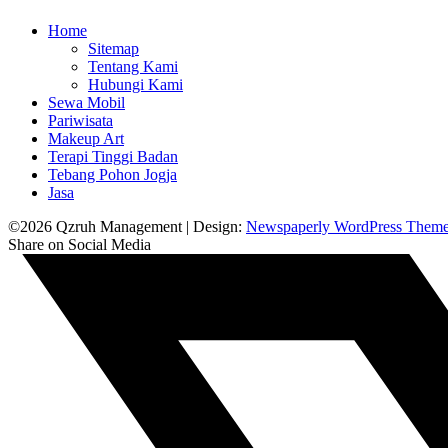
Home
Sitemap
Tentang Kami
Hubungi Kami
Sewa Mobil
Pariwisata
Makeup Art
Terapi Tinggi Badan
Tebang Pohon Jogja
Jasa
©2026 Qzruh Management
| Design:
Newspaperly WordPress Them
Share on Social Media