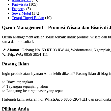
Pariwisata
(105)
Property
(5)
Sewa Mobil
(172)
Terapi Tinggi Badan
(10)
Qzruh Management – Promosi Wisata dan Bisnis di 
Qzruh Management adalah solusi terbaik untuk promosi wisata dan bi
sama dan konsultasi.
📍
Alamat:
Gebang No. 59 RT 03 RW 44, Wedomartani, Ngemplak, 
📞
Telp/WA:
0856-2954-111
Pasang Iklan
Ingin produk atau layanan Anda lebih dikenal? Pasang iklan di blog 
✅ Biaya terjangkau
✅ Tayangan sepanjang tahun
✅ Langsung ke target pasar yang tepat
Hubungi kami sekarang di
WhatsApp 0856-2954-111
dan promosika
Pilihan Anda