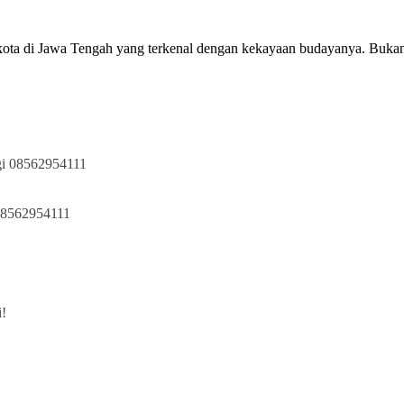
 kota di Jawa Tengah yang terkenal dengan kekayaan budayanya. Buk
ngi 08562954111
 08562954111
i!