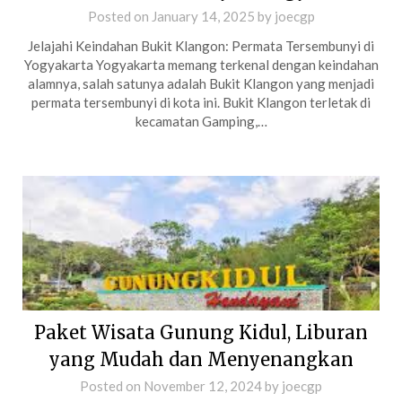
Posted on
January 14, 2025
by
joecgp
Jelajahi Keindahan Bukit Klangon: Permata Tersembunyi di
Yogyakarta Yogyakarta memang terkenal dengan keindahan
alamnya, salah satunya adalah Bukit Klangon yang menjadi
permata tersembunyi di kota ini. Bukit Klangon terletak di
kecamatan Gamping,…
Paket Wisata Gunung Kidul, Liburan
yang Mudah dan Menyenangkan
Posted on
November 12, 2024
by
joecgp