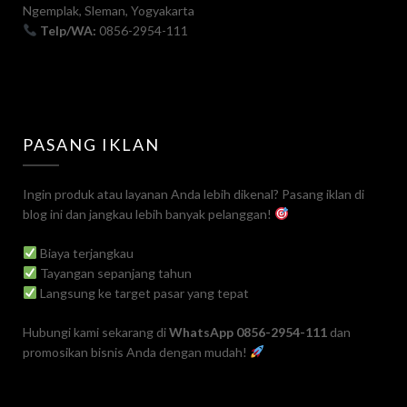
Ngemplak, Sleman, Yogyakarta
Telp/WA:
0856-2954-111
PASANG IKLAN
Ingin produk atau layanan Anda lebih dikenal? Pasang iklan di
blog ini dan jangkau lebih banyak pelanggan!
Biaya terjangkau
Tayangan sepanjang tahun
Langsung ke target pasar yang tepat
Hubungi kami sekarang di
WhatsApp 0856-2954-111
dan
promosikan bisnis Anda dengan mudah!