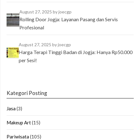
August 27, 2025
by joecgp
Rolling Door Jogja: Layanan Pasang dan Servis
Profesional
August 27, 2025
by joecgp
Harga Terapi Tinggi Badan di Jogja: Hanya Rp50.000
per Sesi!
Kategori Posting
Jasa
(3)
Makeup Art
(15)
Pariwisata
(105)