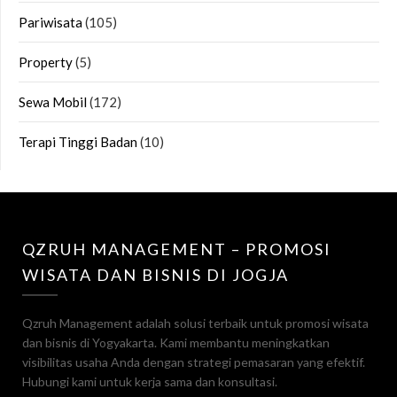
Pariwisata
(105)
Property
(5)
Sewa Mobil
(172)
Terapi Tinggi Badan
(10)
QZRUH MANAGEMENT – PROMOSI
WISATA DAN BISNIS DI JOGJA
Qzruh Management adalah solusi terbaik untuk promosi wisata
dan bisnis di Yogyakarta. Kami membantu meningkatkan
visibilitas usaha Anda dengan strategi pemasaran yang efektif.
Hubungi kami untuk kerja sama dan konsultasi.