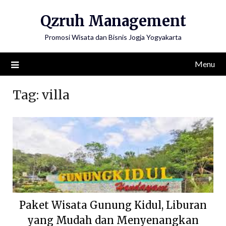
Skip
Qzruh Management
to
content
Promosi Wisata dan Bisnis Jogja Yogyakarta
Menu
Tag:
villa
Paket Wisata Gunung Kidul, Liburan
yang Mudah dan Menyenangkan