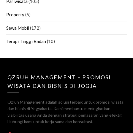
Pariwisata
(105)
Property
(5)
Sewa Mobil
(172)
Terapi Tinggi Badan
(10)
QZRUH MANAGEMENT – PROMOSI
WISATA DAN BISNIS DI JOGJA
Qzruh Management adalah solusi terbaik untuk promosi wisata
dan bisnis di Yogyakarta. Kami membantu meningkatkan
visibilitas usaha Anda dengan strategi pemasaran yang efektif.
Hubungi kami untuk kerja sama dan konsultasi.