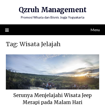
Skip
Qzruh Management
to
content
Promosi Wisata dan Bisnis Jogja Yogyakarta
Menu
Tag:
Wisata Jelajah
Serunya Menjelajahi Wisata Jeep
Merapi pada Malam Hari