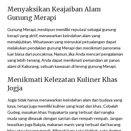
Menyaksikan Keajaiban Alam
Gunung Merapi
Gunung Merapi, meskipun memiliki reputasi sebagai gunung
berapi yang aktif, menawarkan keindahan alam yang
menakjubkan. Wisatawan yang menyukai petualangan dapat
melakukan pendakian gunung Merapi dan menikmati panorama
luar biasa dari puncaknya. Namun, jika Anda mencari pengalaman
yang lebih tenang, Anda dapat menikmati pemandian air panas
alami di Kaliurang, sebuah kawasan di lereng gunung Merapi.
Menikmati Kelezatan Kuliner Khas
Jogja
Jogja tidak hanya menawarkan keindahan alam dan budaya yang
kaya, tetapi juga memiliki kuliner yang lezat dan khas. Cobalah
Gudeg, masakan khas Yogyakarta yang terbuat dari nangka
muda yang dimasak dengan santan dan rempah-rempah. Jangan
lewatkan juga Bakpia, makanan manis yang terbuat dari kacang
hijau atau kacang merah. Nikmati juga sate klathak, sate daging