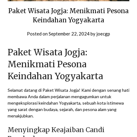
Paket Wisata Jogja: Menikmati Pesona
Keindahan Yogyakarta
Posted on
September 22, 2024
by
joecgp
Paket Wisata Jogja:
Menikmati Pesona
Keindahan Yogyakarta
Selamat datang di Paket Wisata Jogja! Kami dengan senang hati
membawa Anda dalam perjalanan mengagumkan untuk
mengeksplorasi keindahan Yogyakarta, sebuah kota istimewa
yang sarat dengan budaya, sejarah, dan pesona alam yang
menakjubkan.
Menyingkap Keajaiban Candi