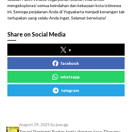
mengeksplorasi semua keindahan dan kekayaan kota istimewa
ini. Semoga perjalanan Anda di Yogyakarta menjadi kenangan tak
terlupakan yang selalu Anda ingat. Selamat berwisata!
Share on Social Media
x
facebook
whatsapp
telegram
August 29, 2025
by joecgp
Terapi Peninggi Badan Jogja dengan Jaco Therapy