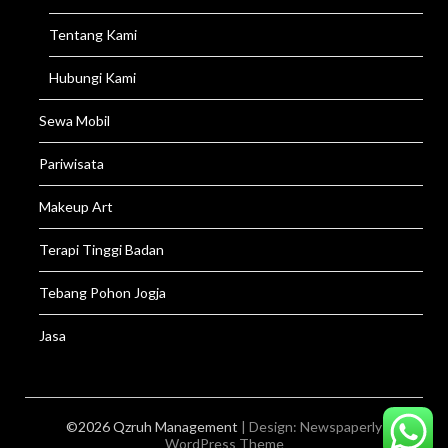
Tentang Kami
Hubungi Kami
Sewa Mobil
Pariwisata
Makeup Art
Terapi Tinggi Badan
Tebang Pohon Jogja
Jasa
©2026 Qzruh Management
| Design:
Newspaperly
WordPress Theme