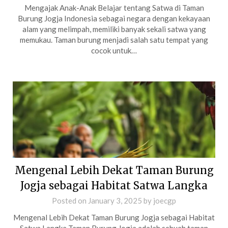
Mengajak Anak-Anak Belajar tentang Satwa di Taman
Burung Jogja Indonesia sebagai negara dengan kekayaan
alam yang melimpah, memiliki banyak sekali satwa yang
memukau. Taman burung menjadi salah satu tempat yang
cocok untuk…
Mengenal Lebih Dekat Taman Burung
Jogja sebagai Habitat Satwa Langka
Posted on
January 3, 2025
by
joecgp
Mengenal Lebih Dekat Taman Burung Jogja sebagai Habitat