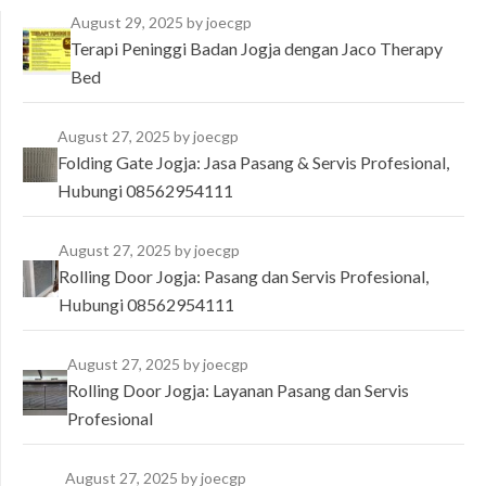
August 29, 2025
by joecgp
Terapi Peninggi Badan Jogja dengan Jaco Therapy
Bed
August 27, 2025
by joecgp
Folding Gate Jogja: Jasa Pasang & Servis Profesional,
Hubungi 08562954111
August 27, 2025
by joecgp
Rolling Door Jogja: Pasang dan Servis Profesional,
Hubungi 08562954111
August 27, 2025
by joecgp
Rolling Door Jogja: Layanan Pasang dan Servis
Profesional
August 27, 2025
by joecgp