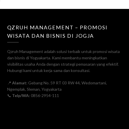
QZRUH MANAGEMENT – PROMOSI
WISATA DAN BISNIS DI JOGJA
Qzruh Management adalah solusi terbaik untuk promosi wisata
dan bisnis di Yogyakarta. Kami membantu meningkatkan
visibilitas usaha Anda dengan strategi pemasaran yang efektif.
Hubungi kami untuk kerja sama dan konsultasi.
📍
Alamat:
Gebang No. 59 RT 03 RW 44, Wedomartani,
Ngemplak, Sleman, Yogyakarta
📞
Telp/WA:
0856-2954-111